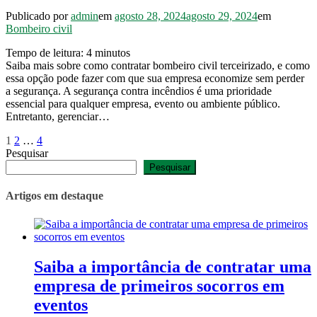
Publicado por
admin
em
agosto 28, 2024
agosto 29, 2024
em
Bombeiro civil
Tempo de leitura:
4
minutos
Saiba mais sobre como contratar bombeiro civil terceirizado, e como
essa opção pode fazer com que sua empresa economize sem perder
a segurança. A segurança contra incêndios é uma prioridade
essencial para qualquer empresa, evento ou ambiente público.
Entretanto, gerenciar…
Paginação
Página
Página
Página
1
2
…
4
Pesquisar
de
Pesquisar
posts
Artigos em destaque
Saiba a importância de contratar uma
empresa de primeiros socorros em
eventos