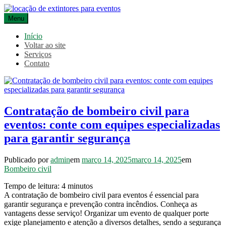
Pular
para
Menu
Blog Envetherm
o
Envetherm
conteúdo
Início
Voltar ao site
Serviços
Contato
Contratação de bombeiro civil para
eventos: conte com equipes especializadas
para garantir segurança
Publicado por
admin
em
março 14, 2025
março 14, 2025
em
Bombeiro civil
Tempo de leitura:
4
minutos
A contratação de bombeiro civil para eventos é essencial para
garantir segurança e prevenção contra incêndios. Conheça as
vantagens desse serviço! Organizar um evento de qualquer porte
exige planejamento e atenção a diversos detalhes, sendo a segurança