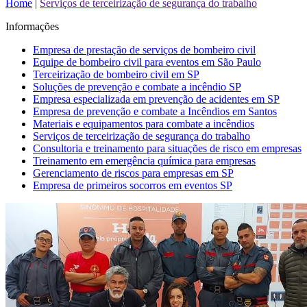
Home
|
Serviços de terceirização de segurança do trabalho
Informações
Empresa de prestação de serviços de bombeiro civil
Equipe de bombeiro civil para eventos em São Paulo
Terceirização de bombeiro civil em SP
Soluções de prevenção e combate a incêndio SP
Empresa especializada em prevenção de acidentes em SP
Empresa de prevenção e combate a Incêndios em Santos
Materiais e equipamentos para combate a incêndios
Serviços de terceirização de segurança do trabalho
Consultoria e treinamento para situações de risco em empresas
Treinamento em emergência química para empresas
Gerenciamento de riscos para empresas em SP
Empresa de primeiros socorros em eventos SP