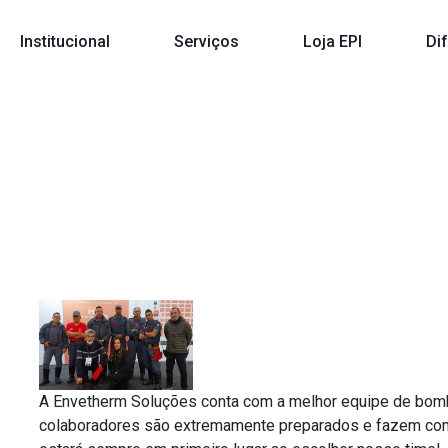
Institucional
Serviços
Loja EPI
Di
beiro civil para 
Paulo
Home
|
Equipe de bombeiro civil para eventos em São Paulo
A Envetherm Soluções conta com a melhor equipe de bomb
colaboradores são extremamente preparados e fazem com q