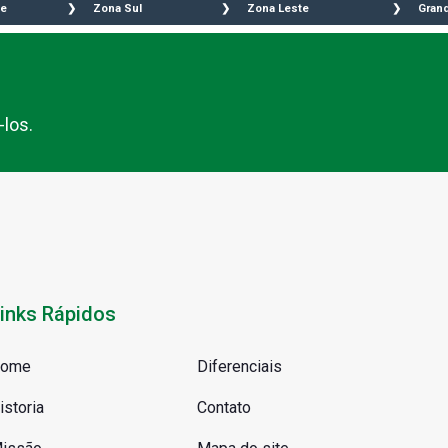
te
Zona Sul
Zona Leste
Grand
Branca
Aeroporto
Água Rasa
Sã
 do
Água Funda
Anália Franco
Sã
Brooklin
Aricanduva
Ca
 Funda
Campo Belo
Artur Alvim
Sa
los.
a Lapa
Campo Grande
Belém
Di
e
Campo Limpo
Cidade Patriarca
Gu
ros
Capão Redondo
Cidade
Su
tã
Cidade Ademar
Tiradentes
Ri
esia do Ó
Cidade Dutra
Engenheiro
Ma
ré
Cidade Jardim
Goulart
Em
uá
Grajaú
Ermelino
Em
m
Ibirapuera
Matarazzo
Em
inks Rápidos
ioli
Interlagos
Guianazes
It
Ipiranga
Itaim Paulista
Os
ome
Diferenciais
embú
Itaim Bibi
Itaquera
Ba
zes
Jabaquara
Jardim Iguatemi
Ja
istoria
Contato
Jardim Ângela
José Bonifácio
Co