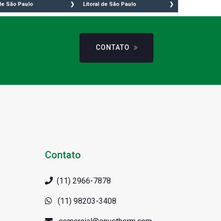
e São Paulo
Litoral de São Paulo
o Caetano do sul
Bertioga
o Bernardo do
Cananéia
mpo
Caraguatatuba
CONTATO
nto André
Cubatão
adema
Guarujá
arulhos
Ilha Comprida
zano
Iguape
beirão Pires
Ilhabela
uá
Itanhaém
bu
Mongaguá
bu Guaçú
Riviera de São
bu das Artes
Lourenço
Contato
apecerica da Serra
Santos
asco
São Vicente
(11) 2966-7878
rueri
Praia Grande
ndira
Ubatuba
(11) 98203-3408
tia
São Sebastião