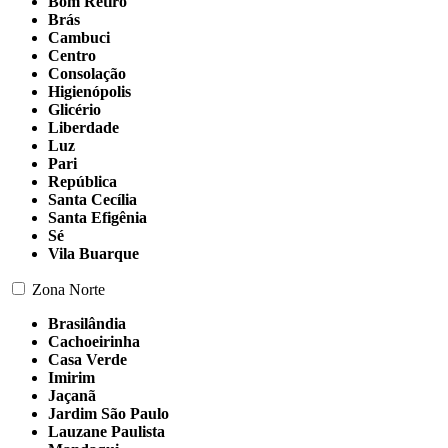
Bom Retiro
Brás
Cambuci
Centro
Consolação
Higienópolis
Glicério
Liberdade
Luz
Pari
República
Santa Cecília
Santa Efigênia
Sé
Vila Buarque
Zona Norte
Brasilândia
Cachoeirinha
Casa Verde
Imirim
Jaçanã
Jardim São Paulo
Lauzane Paulista