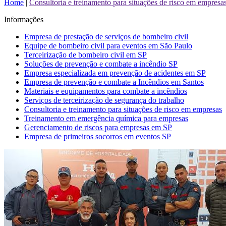
Home
|
Consultoria e treinamento para situações de risco em empresa
Informações
Empresa de prestação de serviços de bombeiro civil
Equipe de bombeiro civil para eventos em São Paulo
Terceirização de bombeiro civil em SP
Soluções de prevenção e combate a incêndio SP
Empresa especializada em prevenção de acidentes em SP
Empresa de prevenção e combate a Incêndios em Santos
Materiais e equipamentos para combate a incêndios
Serviços de terceirização de segurança do trabalho
Consultoria e treinamento para situações de risco em empresas
Treinamento em emergência química para empresas
Gerenciamento de riscos para empresas em SP
Empresa de primeiros socorros em eventos SP